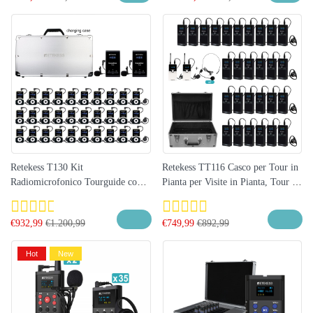
Retekess T130 Kit
Retekess TT116 Casco per Tour in
Radiomicrofonico Tourguide con
Pianta per Visite in Pianta, Tour di
Custodia di Ricarica da 32 slot
Impianti Di Produzione, Visita in
Fabbrica con Custodia Di Ricarica
€
932,99
€
1.200,99
€
749,99
€
892,99
a 30 Slot
Hot
New