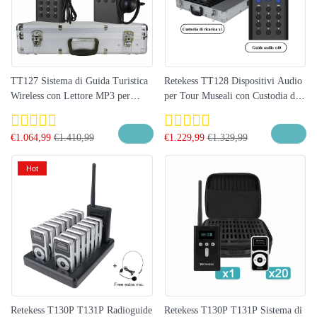
TT127 Sistema di Guida Turistica
Retekess TT128 Dispositivi Audio
Wireless con Lettore MP3 per
per Tour Museali con Custodia di
Musei, Siti Storici e Turistici
Ricarica a 28 Porte per Musei, Siti
del Patrimonio Culturale, Sale
€
1.064,99
€
1.410,99
€
1.229,99
€
1.329,99
Espositive, Attrazioni Turistiche
Hot
Retekess T130P T131P Radioguide
Retekess T130P T131P Sistema di