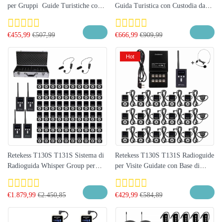
per Gruppi Guide Turistiche con
Guida Turistica con Custodia da
Base di Ricarica a 16 slot
Trasporto da 60-slot
€
455,99
€
507,99
€
666,99
€
909,99
Hot
Retekess T130S T131S Sistema di
Retekess T130S T131S Radioguide
Radioguida Whisper Group per
per Visite Guidate con Base di
Tour, Visite Alle Fabbriche,
Ricarica a 16 Porte
Chiese, Scuole, Interpretariato con
€
1.879,99
€
2.450,85
€
429,99
€
584,89
Scatola di Ricarica a 64 Slot