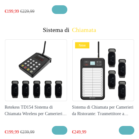
Hotel, Resort, Catering
€
199,99
€
229,99
Sistema di
Chiamata
New
Retekess TD154 Sistema di
Sistema di Chiamata per Camerieri
Chiamata Wireless per Camerieri
da Ristorante: Trasmettitore a
Sistema di Paging per Ristoranti,
Pannello Bianco TD037 e
Bar, Negozi al Dettaglio
Ricevitore a Bracciale TD112
€
199,99
€
239,99
€
249,99