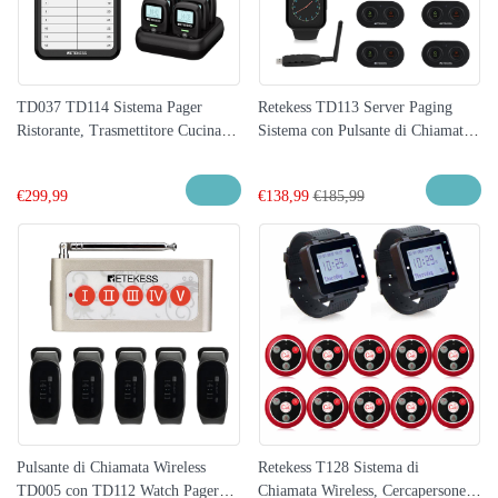
TD037 TD114 Sistema Pager
Retekess TD113 Server Paging
Ristorante, Trasmettitore Cucina e
Sistema con Pulsante di Chiamata
Pager Camerieri
del Server Pager TD036 per
Ristoranti, Club, Bar, Bagni, Hotel
€
299,99
€
138,99
€
185,99
Pulsante di Chiamata Wireless
Retekess T128 Sistema di
TD005 con TD112 Watch Pager
Chiamata Wireless, Cercapersone