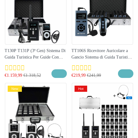
T130P T131P (3ª Gen) Sistema Di
TT106S Ricevitore Auricolare a
Guida Turistica Per Guide Con
Gancio Sistema di Guida Turistica
DSP Antirumore | Ideale Per Visite
Senza Fili Aggiornato | Ideale per
Al Colosseo, Vaticano, Duomo Di
Colosseo, Vaticano e Monumenti
€
1.159,99
€
1.318,52
€
219,99
€
241,99
Firenze E Monumenti D’Italia
d’Italia
New
Hot