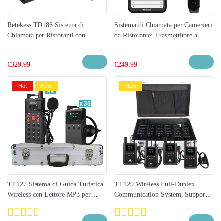
Retekess TD186 Sistema di
Sistema di Chiamata per Camerieri
Chiamata per Ristoranti con
da Ristorante: Trasmettitore a
Grande Capacità e Protezione Anti-
Pannello Bianco TD037 e
ribaltamento
Ricevitore a Bracciale TD112
€
329,99
€
249,99
Hot
New
New
TT127 Sistema di Guida Turistica
TT129 Wireless Full-Duplex
Wireless con Lettore MP3 per
Communication System, Supporta
Musei, Siti Storici e Turistici
3 Trasmettitori che Parlano
Contemporaneamente