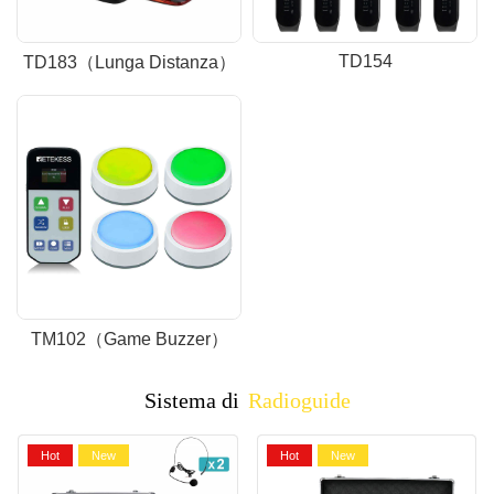
TD154
TD183（Lunga Distanza）
TM102（Game Buzzer）
Sistema di
Radioguide
Hot
New
Hot
New