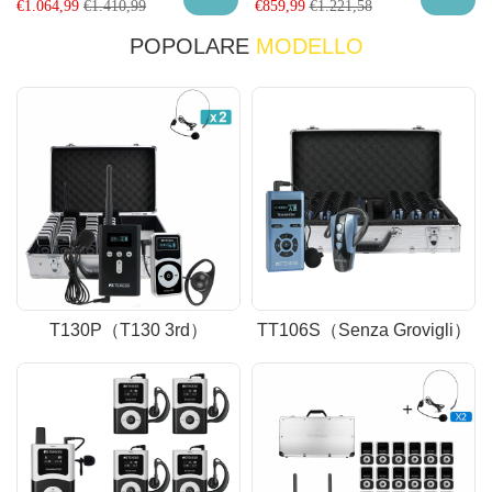
€
1.064,99
€
1.410,99
€
859,99
€
1.221,58
POPOLARE
MODELLO
T130P（T130 3rd）
TT106S（Senza Grovigli）