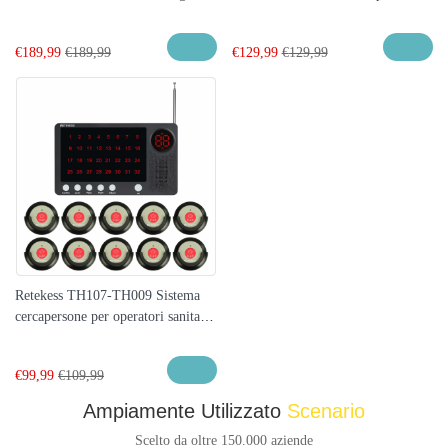
Retekess Sistema di Cercapersone
per Orologio con T117 Pulsante di
per Cucina
Chiamata Wireless per Ristorante,
€
189,99
€
189,99
€
129,99
€
129,99
Assistenza Sanitaria, Ospedale
Retekess TH107-TH009 Sistema
cercapersone per operatori sanitari
per ospedali, cliniche, postazioni
infermieristiche, postazioni
€
99,99
€
109,99
infermieristiche, case di cura
Ampiamente Utilizzato
Scenario
Scelto da oltre 150.000 aziende