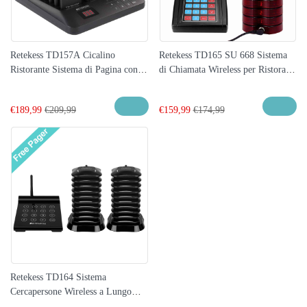
Retekess TD157A Cicalino
Retekess TD165 SU 668 Sistema
Ristorante Sistema di Pagina con
di Chiamata Wireless per Ristoranti
24 Supporti per Adesivi
Aggiungi fino a 999 Cercapersone
Pubblicitari Cercapersone
€
189,99
€
209,99
€
159,99
€
174,99
Sostituibili
Retekess TD164 Sistema
Cercapersone Wireless a Lungo
Raggio per Ristoranti, Club, Bar,