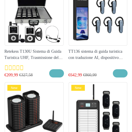
Retekess T130U Sistema di Guida
TT136 sistema di guida turistica
Turistica UHF, Trasmissione del
con traduzione AI, dispositivo
Segnale Migliorata, Qualità del
wireless di comunicazione in
Suono Chiara e Assenza di
tempo reale per delegazioni VIP,
€
209,99
€
327,58
€
642,99
€
860,99
Rumore, Adatto per il Turismo e le
tour operator e agenzie di viaggio
Visite in Fabbrica | Ideale per
New
New
Colosseo, Vaticano e Musei d’Italia