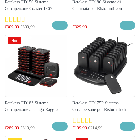
Retekess TD156 Sistema
Retekess TD186 Sistema di
Cercapersone Coaster IP67
Chiamata per Ristoranti con
Impermeabile e a Lungo Raggio da
Grande Capacità e Protezione Anti-
800 m per Ristoranti, Club, Bar,
ribaltamento
€
309,99
€
399,99
€
329,99
Resort, Catering, intrattenimento
clienti
Hot
Retekess TD183 Sistema
Retekess TD175P Sistema
Cercapersone a Lungo Raggio
Cercapersone per Ristoranti di
800M, Cercapersone Robusto,
Grande Capacità, Lungo Raggio di
Cercapersone Durevole per
Lavoro con 30 Cercapersone
€
289,99
€
319,99
€
199,99
€
214,99
Ristoranti, Bar, Caffetterie