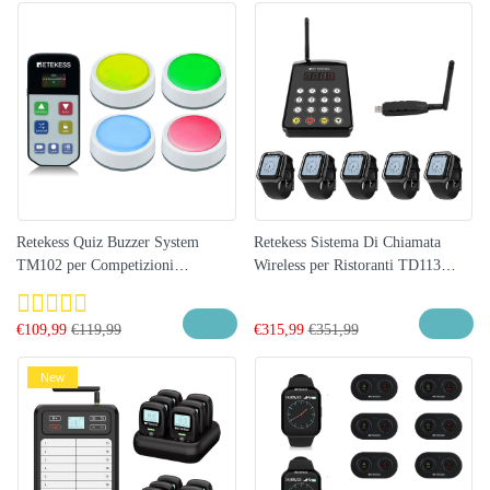
Retekess Quiz Buzzer System
Retekess Sistema Di Chiamata
TM102 per Competizioni
Wireless per Ristoranti TD113
Scolastiche, Didattica in Classe,
Ricevitore Orologio Impermeabile
Feste, Giochi di Famiglia
IP67 Con Tastiera TD029
€
109,99
€
119,99
€
315,99
€
351,99
New