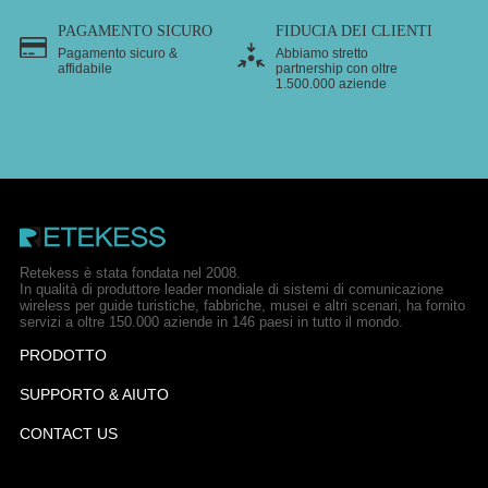
PAGAMENTO SICURO
FIDUCIA DEI CLIENTI
Pagamento sicuro &
Abbiamo stretto
affidabile
partnership con oltre
1.500.000 aziende
Retekess è stata fondata nel 2008.
In qualità di produttore leader mondiale di sistemi di comunicazione
wireless per guide turistiche, fabbriche, musei e altri scenari, ha fornito
servizi a oltre 150.000 aziende in 146 paesi in tutto il mondo.
PRODOTTO
SUPPORTO & AIUTO
CONTACT US