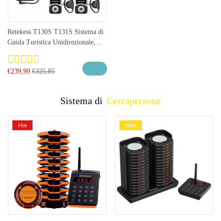
Retekess T130S T131S Sistema di
Guida Turistica Unidirezionale,
Adatto per Turismo, Tour di
Gruppo, Visite di Fabbriche,
€
239,99
€
325,85
Musei, Chiese
Sistema di
Cercapersone
Hot
New