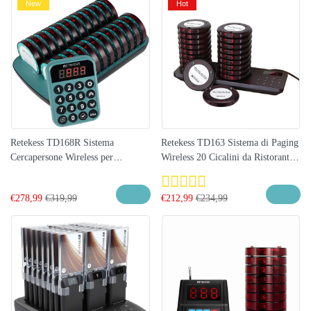
New
Hot
Retekess TD168R Sistema
Retekess TD163 Sistema di Paging
Cercapersone Wireless per
Wireless 20 Cicalini da Ristorante
Ristoranti di Grande Capacità con
Coaster
24 Cercapersone Sottobicchiere per
€
278,99
€
319,99
€
212,99
€
234,99
Ristoranti, Camion di Cibo, Bar