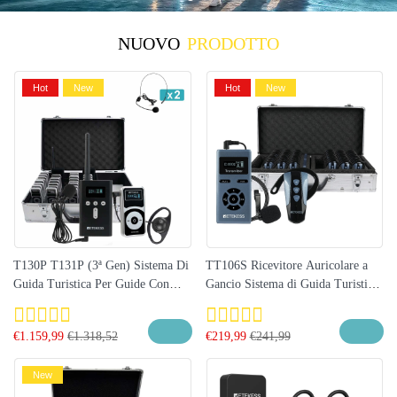
NUOVO
PRODOTTO
Hot
New
Hot
New
T130P T131P (3ª Gen) Sistema Di
TT106S Ricevitore Auricolare a
Guida Turistica Per Guide Con
Gancio Sistema di Guida Turistica
DSP Antirumore | Ideale Per Visite
Senza Fili Aggiornato | Ideale per
Al Colosseo, Vaticano, Duomo Di
Colosseo, Vaticano e Monumenti
€
1.159,99
€
1.318,52
€
219,99
€
241,99
Firenze E Monumenti D’Italia
d’Italia
New