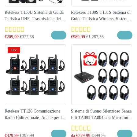
Retekess T130U Sistema di Guida
Retekess T130S T131S Sistema di
Turistica UHF, Trasmissione del
Guida Turistica Wireless, Sistema
Segnale Migliorata, Qualità del
di Guida Turistica Sussurrante,
Suono Chiara e Assenza di
Adatto per Tour di Gruppo, Visite
€
209,99
€
327,58
€
989,99
€
1.287,56
Rumore, Adatto per il Turismo e le
in Fabbrica, Conferenze, ecc.
Visite in Fabbrica | Ideale per
Hot
Colosseo, Vaticano e Musei d’Italia
Retekess TT126 Comunicazione
Sistema di Suono Silenzioso Senza
Radio Bidirezionale, Adatte per la
Fili TA003 TA004 con Microfono
Comunicazione Bidirezionale in
a Lavalier per Corsi di Yoga
Fabbriche e Officine
Immersivi, Meditazione e
€
329,99
€
397,99
da
€
279,99
€
399,56
Breathwork