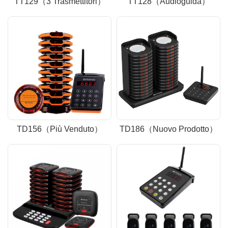
TT129（3 Trasmettitori）
TT128（Audioguida）
TD156（Più Venduto）
TD186（Nuovo Prodotto）